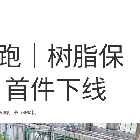
零跑｜树脂保
目首件下线
天国际
,
长飞亚塑机