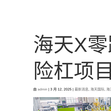
海天X
险杠项
由
admin
|
3 月 12, 2025
|
最新消息
,
海天国际
,
海