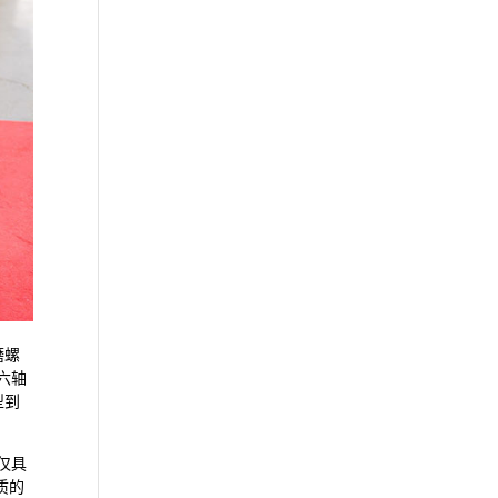
磨螺
六轴
型到
仅具
质的