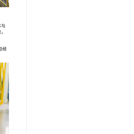
车与
应，
总经