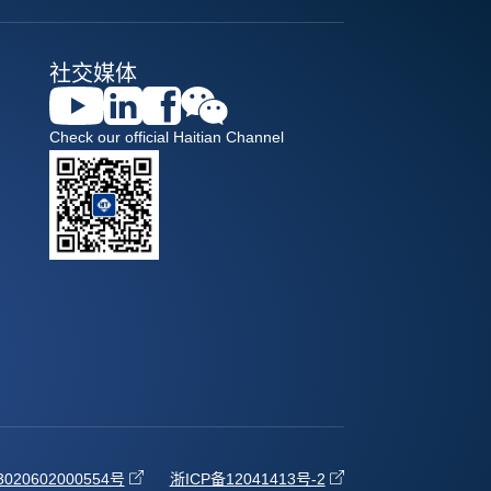
社交媒体
Check our official Haitian Channel
20602000554号
浙ICP备12041413号-2