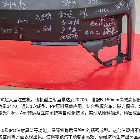
200超大型注塑机。该机型注射当量达到20200，搭配B-150mm高效高耐
重3470，通过1穴成型、PP原料高效应用，结合移模台车、磁力模板、
激光打标、Agv转运及立库系统等自动化技术，实现从原料输送、精密成
.0及IPO注射算法等功能，保障零跑后保险杠的精密成型。这台注塑机不
房空间等方面表现出色。使得零跑汽车能够更高效、更经济地生产出高品