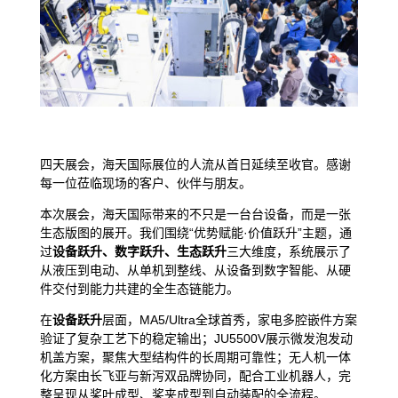
四天展会，海天国际展位的人流从首日延续至收官。感谢
每一位莅临现场的客户、伙伴与朋友。
本次展会，海天国际带来的不只是一台台设备，而是一张
生态版图的展开。我们围绕“优势赋能·价值跃升”主题，通
过
设备跃升、数字跃升、生态跃升
三大维度，系统展示了
从液压到电动、从单机到整线、从设备到数字智能、从硬
件交付到能力共建的全生态链能力。
在
设备跃升
层面，MA5/Ultra全球首秀，家电多腔嵌件方案
验证了复杂工艺下的稳定输出；JU5500V展示微发泡发动
机盖方案，聚焦大型结构件的长周期可靠性；无人机一体
化方案由长飞亚与
新泻
双品牌协同，配合工业机器人，完
整呈现从桨叶成型、桨夹成型到自动装配的全流程。