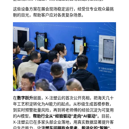
这些设备方案在展会现场稳定运行，经受住专业观众最挑
剔的目光，帮助客户应对各类复杂场景。
在
数字跃升
层面，X-注塑云的首次公开亮相，把海天几十
年工艺积淀转化为AI能力的起点。从秒级生成首模参数，
到实时预警批量风险，再到将老师傅的经验沉淀为可复用
的AI模型，
帮助行业从“经验驱动”走向“AI驱动”
。目前，
X-注塑云已在多家头部企业落地，用真实数据显著提升客
户生产能力，
让注塑车间拥有会思考、能进化的“智脑”
。