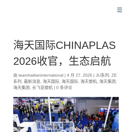
CN
海天国际CHINAPLAS
2026收官，生态启航
由
teamhaitianinternational
|
4 月 27, 2026
|
JU系列
,
ZE
系列
,
最新消息
,
海天国际
,
海天国际
,
海天塑机
,
海天集团
,
海天集团
,
长飞亚塑机
|
0 条评论