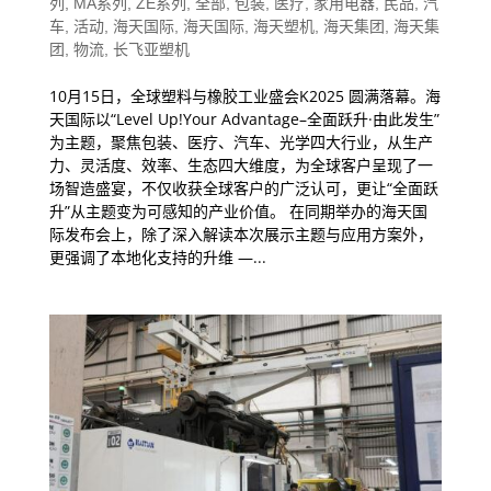
列
,
MA系列
,
ZE系列
,
全部
,
包装
,
医疗
,
家用电器
,
民品
,
汽
车
,
活动
,
海天国际
,
海天国际
,
海天塑机
,
海天集团
,
海天集
团
,
物流
,
长飞亚塑机
10月15日，全球塑料与橡胶工业盛会K2025 圆满落幕。海
天国际以“Level Up!Your Advantage–全面跃升·由此发生”
为主题，聚焦包装、医疗、汽车、光学四大行业，从生产
力、灵活度、效率、生态四大维度，为全球客户呈现了一
场智造盛宴，不仅收获全球客户的广泛认可，更让“全面跃
升”从主题变为可感知的产业价值。 在同期举办的海天国
际发布会上，除了深入解读本次展示主题与应用方案外，
更强调了本地化支持的升维 —...