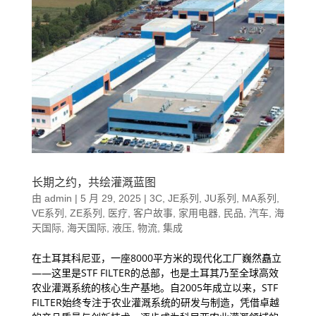
长期之约，共绘灌溉蓝图
由
admin
|
5 月 29, 2025
|
3C
,
JE系列
,
JU系列
,
MA系列
,
VE系列
,
ZE系列
,
医疗
,
客户故事
,
家用电器
,
民品
,
汽车
,
海
天国际
,
海天国际
,
液压
,
物流
,
集成
在土耳其科尼亚，一座8000平方米的现代化工厂巍然矗立
——这里是STF FILTER的总部，也是土耳其乃至全球高效
农业灌溉系统的核心生产基地。自2005年成立以来，STF
FILTER始终专注于农业灌溉系统的研发与制造，凭借卓越