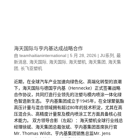
海天国际与亨内基达成战略合作
由
teamhaitianinternational
|
5 月 28, 2026
|
JU系列
,
最
新消息
,
海天国际
,
海天国际
,
海天塑机
,
海天集团
,
海天集
团
,
长飞亚塑机
近期，在全球汽车产业加速向绿色化、高端化转型的浪潮
下，海天国际与德国亨内基（Hennecke）正式签署战略
合作协议，共同打造行业领先的注塑与模内喷涂一体化绿
色智造新生态。 亨内基集团成立于1945年，在全球聚氨酯
高压计量与混合领域拥有超过80年的技术积淀，尤其在高
压混合头、高精度计量泵及模内喷涂工艺方面具备核心技
术能力。 双方领导合影（左起）：海天塑机全球行业线总
经理徐斌、海天集团总裁张斌、亨内基集团首席执行官
Mr. Thomas Wildt、亨内基集团销售总监Mr. Jens