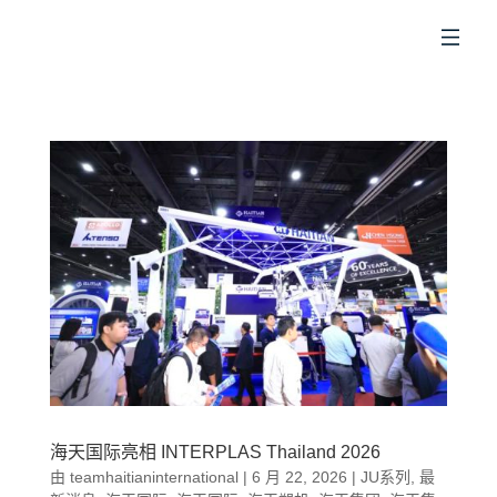
CN
海天国际亮相 INTERPLAS Thailand 2026
由
teamhaitianinternational
|
6 月 22, 2026
|
JU系列
,
最