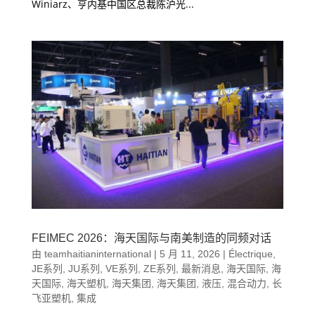
Winiarz、亨内基中国区总裁陈沪光...
FEIMEC 2026：海天国际与南美制造的同频对话
由
teamhaitianinternational
|
5 月 11, 2026
|
Électrique
,
JE系列
,
JU系列
,
VE系列
,
ZE系列
,
最新消息
,
海天国际
,
海
天国际
,
海天塑机
,
海天集团
,
海天集团
,
液压
,
混合动力
,
长
飞亚塑机
,
集成