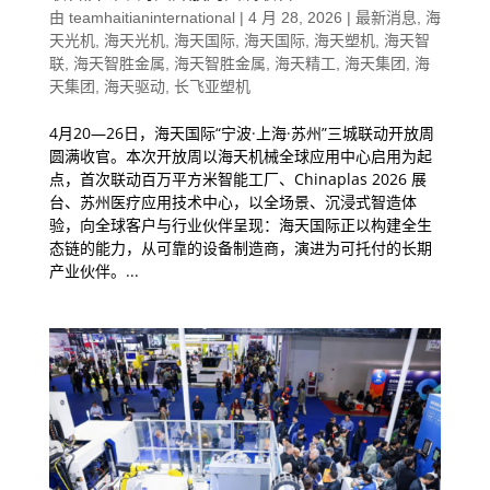
由
teamhaitianinternational
|
4 月 28, 2026
|
最新消息
,
海
天光机
,
海天光机
,
海天国际
,
海天国际
,
海天塑机
,
海天智
联
,
海天智胜金属
,
海天智胜金属
,
海天精工
,
海天集团
,
海
天集团
,
海天驱动
,
长飞亚塑机
4月20—26日，海天国际“宁波·上海·苏州”三城联动开放周
圆满收官。本次开放周以海天机械全球应用中心启用为起
点，首次联动百万平方米智能工厂、Chinaplas 2026 展
台、苏州医疗应用技术中心，以全场景、沉浸式智造体
验，向全球客户与行业伙伴呈现：海天国际正以构建全生
态链的能力，从可靠的设备制造商，演进为可托付的长期
产业伙伴。...